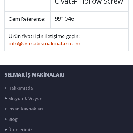
Civata- Hollow Screw
991046
Oem Reference:
Ürün fiyatı için iletişime geçin:
info@selmakismakinalari.com
SELMAK İŞ MAKİNALARI
+
Hakkımızda
+
Misyon & Vizyon
+
İnsan Kaynakları
+
Blog
+
Ürünlerimiz