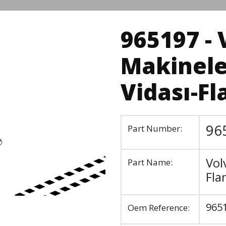
965197 - 
Makinele
Vidası-F
96
Part Number:
Vol
Part Name:
Fla
965
Oem Reference: