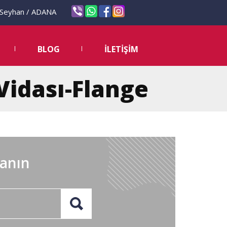
eyhan / ADANA
BLOG
İLETİŞİM
 Vidası-Flange
lanın