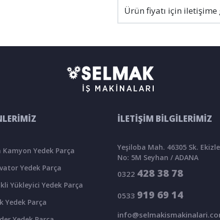
Ürün fiyatı için iletişime
LERİMİZ
İLETİŞİM BİLGİLERİMİZ
Yeşiloba Mah. 46305 Sk. Ekizler
 Kamyon Yedek Parça
No: 5M Seyhan / ADANA
vator Yedek Parça
428 38 78
0322
kli Yükleyici Yedek Parça
919 69 14
0533
k Yedek Parça
info@selmakismakinalari.c
der Yedek Parça