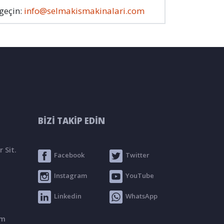
 geçin:
info@selmakismakinalari.com
BİZİ TAKİP EDİN
 Sit.
Facebook
Twitter
Instagram
YouTube
Linkedin
WhatsApp
om