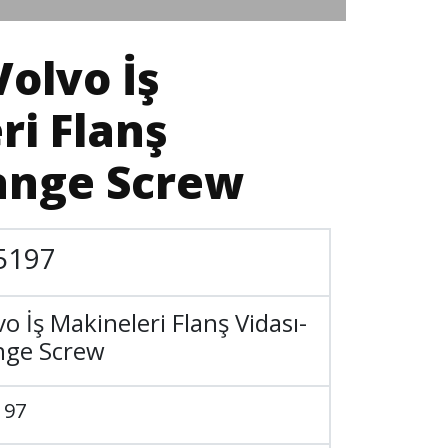
Volvo İş
ri Flanş
lange Screw
5197
vo İş Makineleri Flanş Vidası-
nge Screw
197