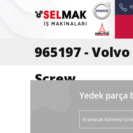
0
965197 - Volvo
Screw
Yedek parça b