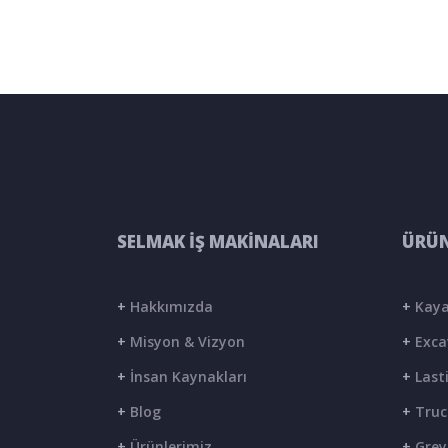
SELMAK İŞ MAKİNALARI
ÜRÜN
+
Hakkımızda
+
Kaya
+
Misyon & Vizyon
+
Exca
+
İnsan Kaynakları
+
Lasti
+
Blog
+
Truc
+
Ürünlerimiz
+
Grey