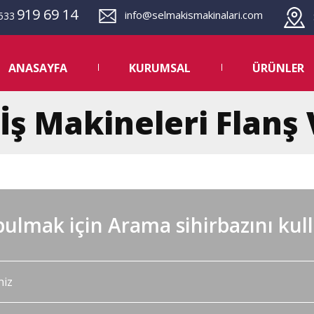
919 69 14
info@selmakismakinalari.com
533
S
ANASAYFA
KURUMSAL
ÜRÜNLER
 İş Makineleri Flanş
ulmak için Arama sihirbazını kul