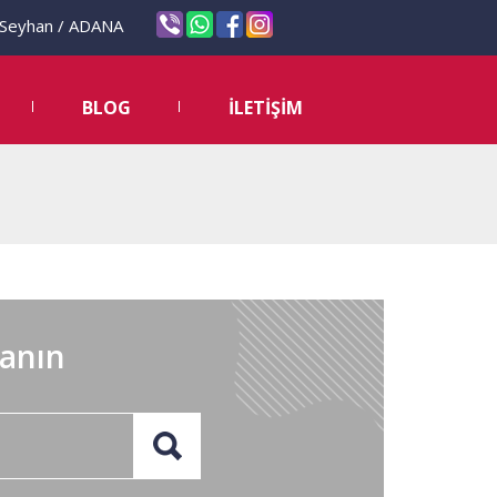
eyhan / ADANA
BLOG
İLETİŞİM
lanın