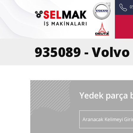
0
935089 - Volvo
Yedek parça b