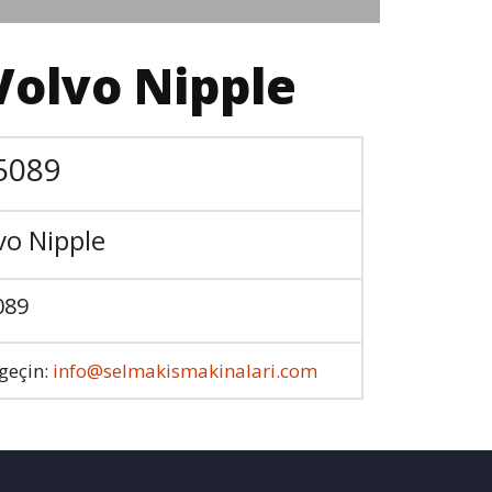
Volvo Nipple
5089
vo Nipple
089
 geçin:
info@selmakismakinalari.com