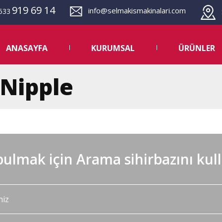
919 69 14
info@selmakismakinalari.com
533
S
ANASAYFA
KURUMSAL
ÜRÜNLER
 Nipple
ulmak için Arama sihirbazını kul