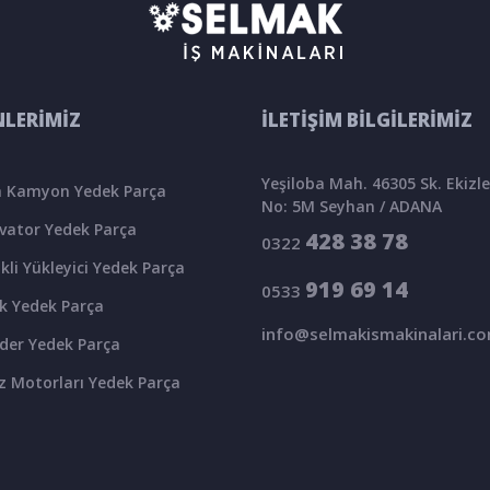
LERİMİZ
İLETİŞİM BİLGİLERİMİZ
Yeşiloba Mah. 46305 Sk. Ekizler
 Kamyon Yedek Parça
No: 5M Seyhan / ADANA
vator Yedek Parça
428 38 78
0322
kli Yükleyici Yedek Parça
919 69 14
0533
k Yedek Parça
info@selmakismakinalari.c
der Yedek Parça
z Motorları Yedek Parça