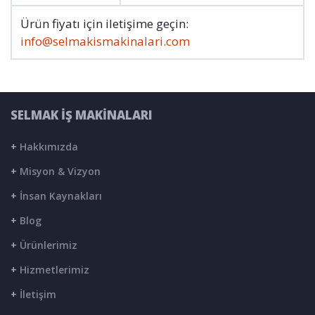
Ürün fiyatı için iletişime geçin:
info@selmakismakinalari.com
SELMAK İŞ MAKİNALARI
+
Hakkımızda
+
Misyon & Vizyon
+
İnsan Kaynakları
+
Blog
+
Ürünlerimiz
+
Hizmetlerimiz
+
İletişim