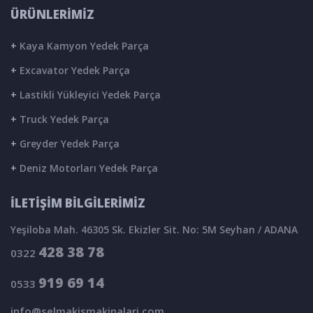
ÜRÜNLERİMİZ
+
Kaya Kamyon Yedek Parça
+
Excavator Yedek Parça
+
Lastikli Yükleyici Yedek Parça
+
Truck Yedek Parça
+
Greyder Yedek Parça
+
Deniz Motorları Yedek Parça
İLETİŞİM BİLGİLERİMİZ
Yeşiloba Mah. 46305 Sk. Ekizler Sit. No: 5M Seyhan / ADANA
428 38 78
0322
919 69 14
0533
info@selmakismakinalari.com