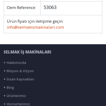
53063
Oem Reference:
Ürün fiyatı için iletişime geçin:
info@selmakismakinalari.com
SELMAK İŞ MAKİNALARI
+
Hakkımızda
+
Misyon & Vizyon
+
İnsan Kaynakları
+
Blog
+
Ürünlerimiz
+
Hizmetlerimiz