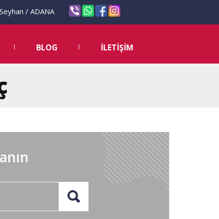
eyhan / ADANA
BLOG
İLETİŞİM
ç
lanın