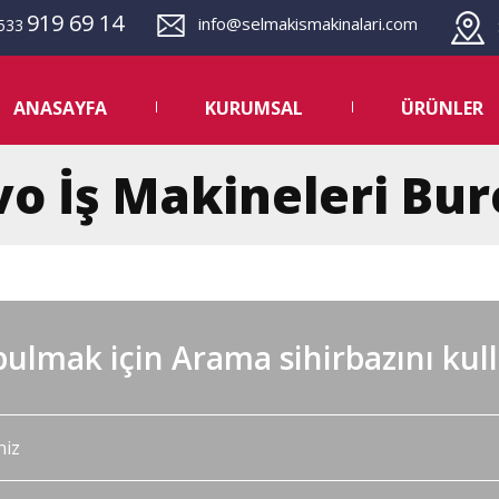
919 69 14
info@selmakismakinalari.com
533
S
ANASAYFA
KURUMSAL
ÜRÜNLER
vo İş Makineleri Bur
ulmak için Arama sihirbazını kul