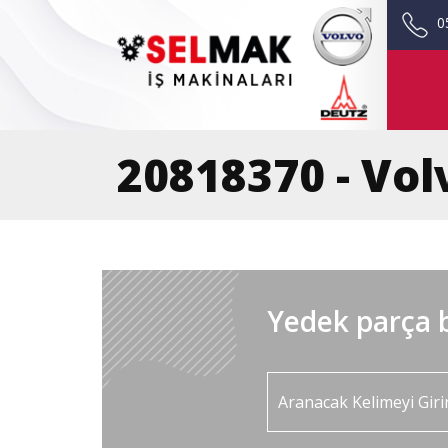
0
20818370 - Vol
Yedek parça b