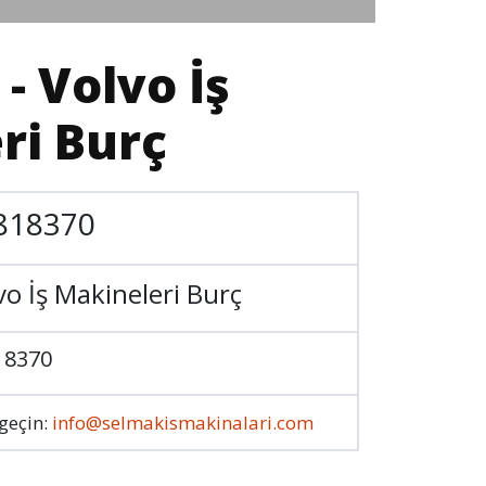
- Volvo İş
ri Burç
818370
vo İş Makineleri Burç
18370
 geçin:
info@selmakismakinalari.com