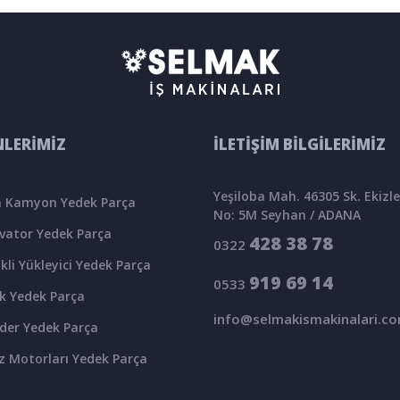
LERİMİZ
İLETİŞİM BİLGİLERİMİZ
Yeşiloba Mah. 46305 Sk. Ekizler
 Kamyon Yedek Parça
No: 5M Seyhan / ADANA
vator Yedek Parça
428 38 78
0322
kli Yükleyici Yedek Parça
919 69 14
0533
k Yedek Parça
info@selmakismakinalari.c
der Yedek Parça
z Motorları Yedek Parça