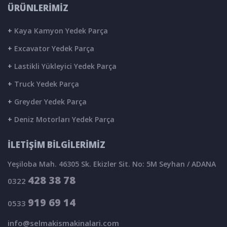
ÜRÜNLERİMİZ
+
Kaya Kamyon Yedek Parça
+
Excavator Yedek Parça
+
Lastikli Yükleyici Yedek Parça
+
Truck Yedek Parça
+
Greyder Yedek Parça
+
Deniz Motorları Yedek Parça
İLETİŞİM BİLGİLERİMİZ
Yeşiloba Mah. 46305 Sk. Ekizler Sit. No: 5M Seyhan / ADANA
428 38 78
0322
919 69 14
0533
info@selmakismakinalari.com