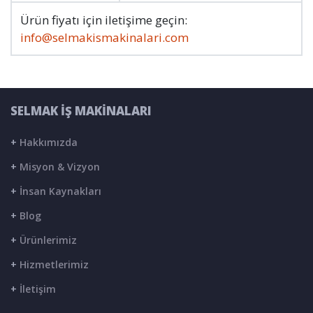
Ürün fiyatı için iletişime geçin:
info@selmakismakinalari.com
SELMAK İŞ MAKİNALARI
+
Hakkımızda
+
Misyon & Vizyon
+
İnsan Kaynakları
+
Blog
+
Ürünlerimiz
+
Hizmetlerimiz
+
İletişim