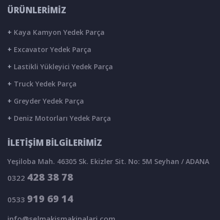
ÜRÜNLERİMİZ
+
Kaya Kamyon Yedek Parça
+
Excavator Yedek Parça
+
Lastikli Yükleyici Yedek Parça
+
Truck Yedek Parça
+
Greyder Yedek Parça
+
Deniz Motorları Yedek Parça
İLETİŞİM BİLGİLERİMİZ
Yeşiloba Mah. 46305 Sk. Ekizler Sit. No: 5M Seyhan / ADANA
428 38 78
0322
919 69 14
0533
info@selmakismakinalari.com