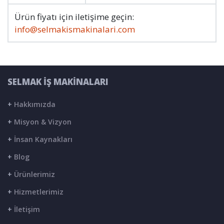
Ürün fiyatı için iletişime geçin:
info@selmakismakinalari.com
SELMAK İŞ MAKİNALARI
+
Hakkımızda
+
Misyon & Vizyon
+
İnsan Kaynakları
+
Blog
+
Ürünlerimiz
+
Hizmetlerimiz
+
İletişim