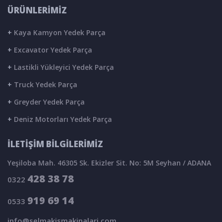
ÜRÜNLERİMİZ
+
Kaya Kamyon Yedek Parça
+
Excavator Yedek Parça
+
Lastikli Yükleyici Yedek Parça
+
Truck Yedek Parça
+
Greyder Yedek Parça
+
Deniz Motorları Yedek Parça
İLETİŞİM BİLGİLERİMİZ
Yeşiloba Mah. 46305 Sk. Ekizler Sit. No: 5M Seyhan / ADANA
428 38 78
0322
919 69 14
0533
info@selmakismakinalari.com