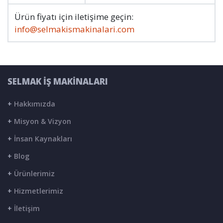
Ürün fiyatı için iletişime geçin:
info@selmakismakinalari.com
SELMAK İŞ MAKİNALARI
+
Hakkımızda
+
Misyon & Vizyon
+
İnsan Kaynakları
+
Blog
+
Ürünlerimiz
+
Hizmetlerimiz
+
İletişim