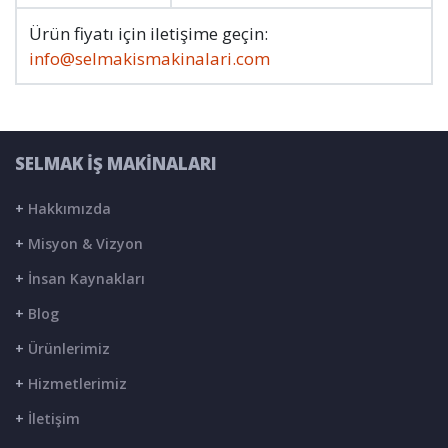
Ürün fiyatı için iletişime geçin:
info@selmakismakinalari.com
SELMAK İŞ MAKİNALARI
+
Hakkımızda
+
Misyon & Vizyon
+
İnsan Kaynakları
+
Blog
+
Ürünlerimiz
+
Hizmetlerimiz
+
İletişim