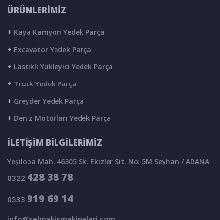
ÜRÜNLERİMİZ
+
Kaya Kamyon Yedek Parça
+
Excavator Yedek Parça
+
Lastikli Yükleyici Yedek Parça
+
Truck Yedek Parça
+
Greyder Yedek Parça
+
Deniz Motorları Yedek Parça
İLETİŞİM BİLGİLERİMİZ
Yeşiloba Mah. 46305 Sk. Ekizler Sit. No: 5M Seyhan / ADANA
428 38 78
0322
919 69 14
0533
info@selmakismakinalari.com