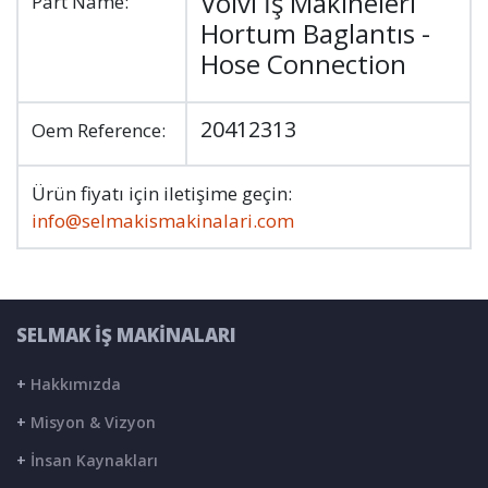
Volvı İş Makineleri
Part Name:
Hortum Baglantıs -
Hose Connection
20412313
Oem Reference:
Ürün fiyatı için iletişime geçin:
info@selmakismakinalari.com
SELMAK İŞ MAKİNALARI
+
Hakkımızda
+
Misyon & Vizyon
+
İnsan Kaynakları