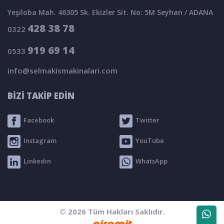
Yeşiloba Mah. 46305 Sk. Ekizler Sit. No: 5M Seyhan / ADANA
428 38 78
0322
919 69 14
0533
info@selmakismakinalari.com
BİZİ TAKİP EDİN
Facebook
Twitter
Instagram
YouTube
Linkedin
WhatsApp
© 2026 Tüm Hakları Saklıdır.