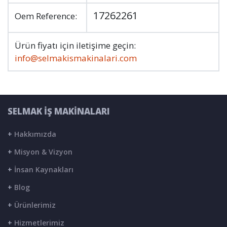
17262261
Oem Reference:
Ürün fiyatı için iletişime geçin:
info@selmakismakinalari.com
SELMAK İŞ MAKİNALARI
+
Hakkımızda
+
Misyon & Vizyon
+
İnsan Kaynakları
+
Blog
+
Ürünlerimiz
+
Hizmetlerimiz