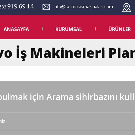
919 69 14
info@selmakismakinalari.com
533
S
ANASAYFA
KURUMSAL
ÜRÜNLER
vo İş Makineleri Pl
ulmak için Arama sihirbazını kul