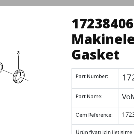
17238406 
Makinele
Gasket
17
Part Number:
Vol
Part Name:
172
Oem Reference:
Ürün fiyatı için iletişime