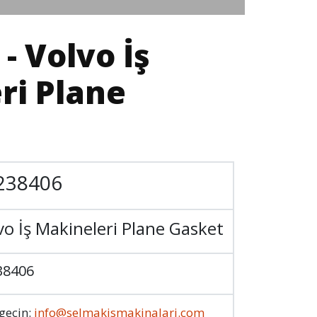
- Volvo İş
ri Plane
238406
vo İş Makineleri Plane Gasket
38406
 geçin:
info@selmakismakinalari.com