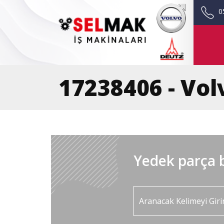
0
17238406 - Vol
Yedek parça b