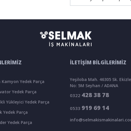
LERİMİZ
İLETİŞİM BİLGİLERİMİZ
Yeşiloba Mah. 46305 Sk. Ekizler
 Kamyon Yedek Parça
No: 5M Seyhan / ADANA
vator Yedek Parça
428 38 78
0322
kli Yükleyici Yedek Parça
919 69 14
0533
k Yedek Parça
info@selmakismakinalari.c
der Yedek Parça