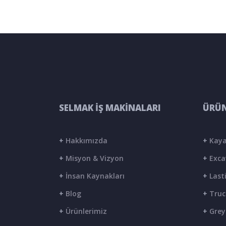
SELMAK İŞ MAKİNALARI
ÜRÜN
+
Hakkımızda
+
Kaya
+
Misyon & Vizyon
+
Exca
+
İnsan Kaynakları
+
Lasti
+
Blog
+
Truc
+
Ürünlerimiz
+
Grey