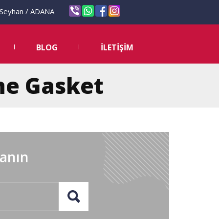
eyhan / ADANA
BLOG
İLETİŞİM
ane Gasket
lanın