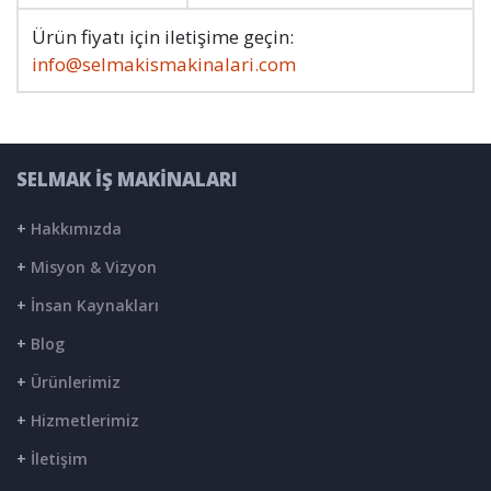
Ürün fiyatı için iletişime geçin:
info@selmakismakinalari.com
SELMAK İŞ MAKİNALARI
+
Hakkımızda
+
Misyon & Vizyon
+
İnsan Kaynakları
+
Blog
+
Ürünlerimiz
+
Hizmetlerimiz
+
İletişim