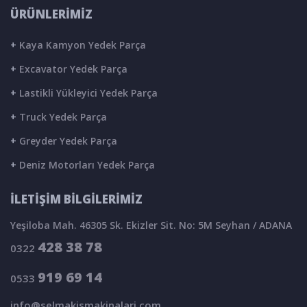
ÜRÜNLERİMİZ
+
Kaya Kamyon Yedek Parça
+
Excavator Yedek Parça
+
Lastikli Yükleyici Yedek Parça
+
Truck Yedek Parça
+
Greyder Yedek Parça
+
Deniz Motorları Yedek Parça
İLETİŞİM BİLGİLERİMİZ
Yeşiloba Mah. 46305 Sk. Ekizler Sit. No: 5M Seyhan / ADANA
428 38 78
0322
919 69 14
0533
info@selmakismakinalari.com