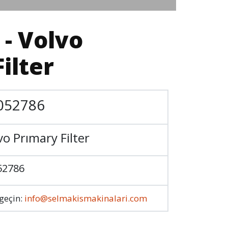
 - Volvo
ilter
052786
vo Prımary Filter
52786
 geçin:
info@selmakismakinalari.com