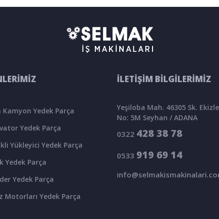
LERİMİZ
İLETİŞİM BİLGİLERİMİZ
Yeşiloba Mah. 46305 Sk. Ekizler
 Kamyon Yedek Parça
No: 5M Seyhan / ADANA
vator Yedek Parça
428 38 78
0322
kli Yükleyici Yedek Parça
919 69 14
0533
k Yedek Parça
info@selmakismakinalari.c
der Yedek Parça
z Motorları Yedek Parça