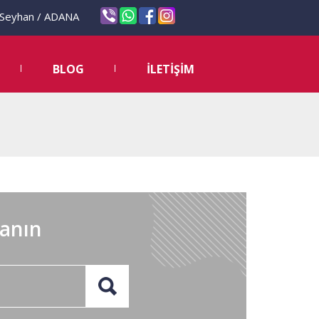
eyhan / ADANA
BLOG
İLETİŞİM
lanın