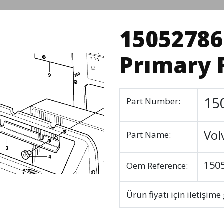
15052786
Prımary F
15
Part Number:
Vol
Part Name:
150
Oem Reference:
Ürün fiyatı için iletişime