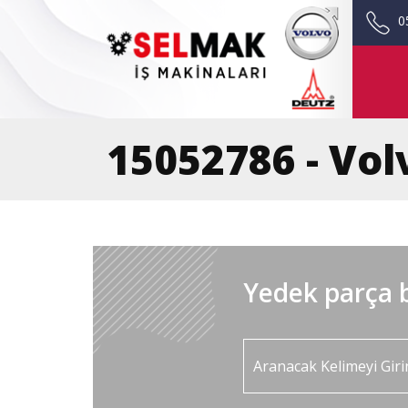
0
15052786 - Vol
Yedek parça b