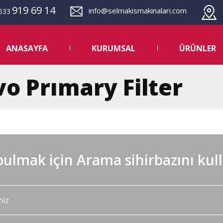
919 69 14
info@selmakismakinalari.com
533
S
ANASAYFA
KURUMSAL
ÜRÜNLER
vo Prımary Filter
ulmak için Arama sihirbazını kul