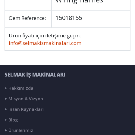
15018155
Oem Reference:
Ürün fiyatı için iletişime geçin:
info@selmakismakinalari.com
SELMAK İŞ MAKİNALARI
+
Hakkımızda
+
Misyon & Vizyon
+
İnsan Kaynakları
+
Blog
+
Ürünlerimiz