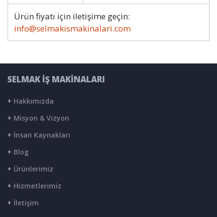
Ürün fiyatı için iletişime geçin:
info@selmakismakinalari.com
SELMAK İŞ MAKİNALARI
+
Hakkımızda
+
Misyon & Vizyon
+
İnsan Kaynakları
+
Blog
+
Ürünlerimiz
+
Hizmetlerimiz
+
İletişim