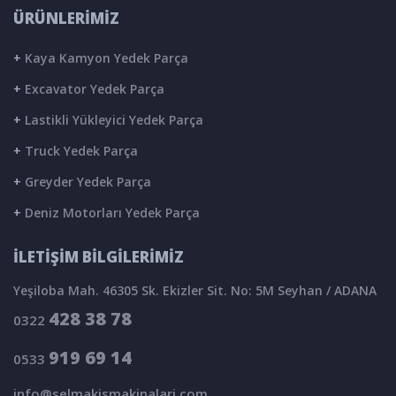
ÜRÜNLERİMİZ
+
Kaya Kamyon Yedek Parça
+
Excavator Yedek Parça
+
Lastikli Yükleyici Yedek Parça
+
Truck Yedek Parça
+
Greyder Yedek Parça
+
Deniz Motorları Yedek Parça
İLETİŞİM BİLGİLERİMİZ
Yeşiloba Mah. 46305 Sk. Ekizler Sit. No: 5M Seyhan / ADANA
428 38 78
0322
919 69 14
0533
info@selmakismakinalari.com