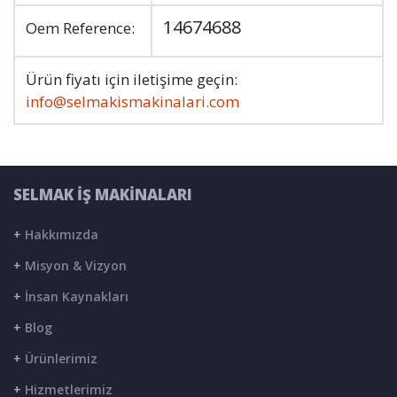
14674688
Oem Reference:
Ürün fiyatı için iletişime geçin:
info@selmakismakinalari.com
SELMAK İŞ MAKİNALARI
+
Hakkımızda
+
Misyon & Vizyon
+
İnsan Kaynakları
+
Blog
+
Ürünlerimiz
+
Hizmetlerimiz