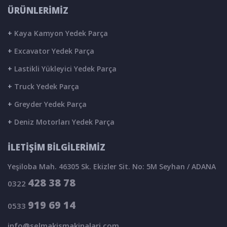
ÜRÜNLERİMİZ
+
Kaya Kamyon Yedek Parça
+
Excavator Yedek Parça
+
Lastikli Yükleyici Yedek Parça
+
Truck Yedek Parça
+
Greyder Yedek Parça
+
Deniz Motorları Yedek Parça
İLETİŞİM BİLGİLERİMİZ
Yeşiloba Mah. 46305 Sk. Ekizler Sit. No: 5M Seyhan / ADANA
428 38 78
0322
919 69 14
0533
info@selmakismakinalari.com