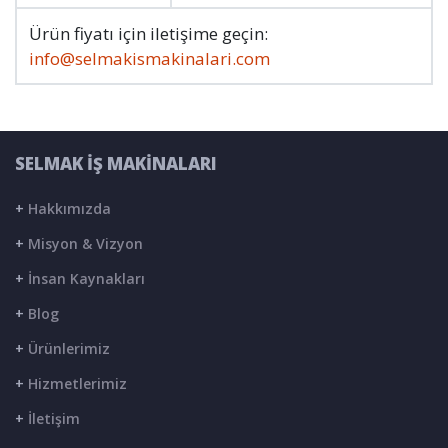
Ürün fiyatı için iletişime geçin:
info@selmakismakinalari.com
SELMAK İŞ MAKİNALARI
+
Hakkımızda
+
Misyon & Vizyon
+
İnsan Kaynakları
+
Blog
+
Ürünlerimiz
+
Hizmetlerimiz
+
İletişim