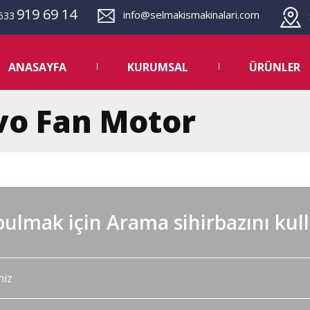
919 69 14
info@selmakismakinalari.com
533
S
ANASAYFA
KURUMSAL
ÜRÜNLER
vo Fan Motor
ulmak için Arama sihirbazını kul