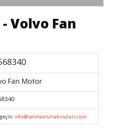
- Volvo Fan
568340
vo Fan Motor
68340
 geçin:
info@selmakismakinalari.com