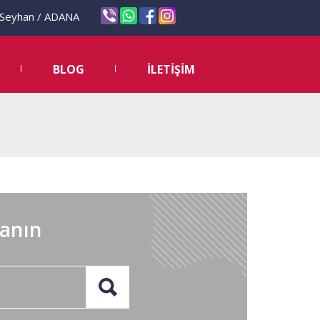
eyhan / ADANA
BLOG
İLETİŞİM
lanın