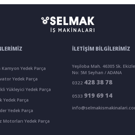
LERİMİZ
İLETİŞİM BİLGİLERİMİZ
Yeşiloba Mah. 46305 Sk. Ekizler
 Kamyon Yedek Parça
No: 5M Seyhan / ADANA
vator Yedek Parça
428 38 78
0322
kli Yükleyici Yedek Parça
919 69 14
0533
k Yedek Parça
info@selmakismakinalari.c
der Yedek Parça
z Motorları Yedek Parça