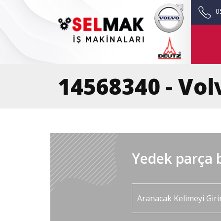
0
14568340 - Vol
Yedek parça b