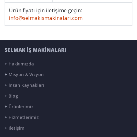
Ürün fiyatı için iletişime geçin:
info@selmakismakinalari.com
SELMAK İŞ MAKİNALARI
+
Hakkımızda
+
Misyon & Vizyon
+
İnsan Kaynakları
+
Blog
+
Ürünlerimiz
+
Hizmetlerimiz
+
İletişim