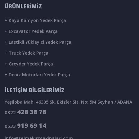
ÜRÜNLERİMİZ
+
Kaya Kamyon Yedek Parça
+
Excavator Yedek Parça
+
Lastikli Yükleyici Yedek Parça
+
Truck Yedek Parça
+
Greyder Yedek Parça
+
Deniz Motorları Yedek Parça
İLETİŞİM BİLGİLERİMİZ
Yeşiloba Mah. 46305 Sk. Ekizler Sit. No: 5M Seyhan / ADANA
428 38 78
0322
919 69 14
0533
info@selmakismakinalari.com