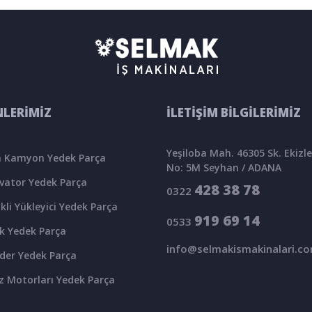
LERİMİZ
İLETİŞİM BİLGİLERİMİZ
Yeşiloba Mah. 46305 Sk. Ekizler
 Kamyon Yedek Parça
No: 5M Seyhan / ADANA
vator Yedek Parça
428 38 78
0322
kli Yükleyici Yedek Parça
919 69 14
0533
k Yedek Parça
info@selmakismakinalari.c
der Yedek Parça
z Motorları Yedek Parça