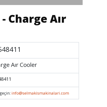
- Charge Aır
548411
rge Aır Cooler
48411
 geçin:
info@selmakismakinalari.com