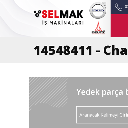
0
14548411 - Cha
Yedek parça b