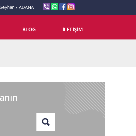
eyhan / ADANA
BLOG
İLETİŞİM
lanın