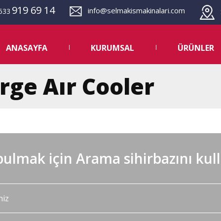
919 69 14
info@selmakismakinalari.com
533
S
ANASAYFA
KURUMSAL
ÜRÜNLER
rge Aır Cooler
ulmak için Arama sihirbazını kul