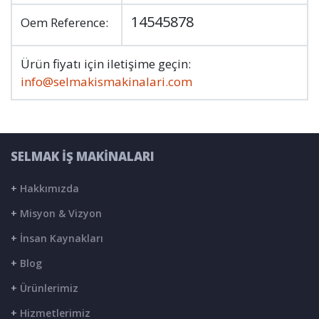
14545878
Oem Reference:
Ürün fiyatı için iletişime geçin:
info@selmakismakinalari.com
SELMAK İŞ MAKİNALARI
+
Hakkımızda
+
Misyon & Vizyon
+
İnsan Kaynakları
+
Blog
+
Ürünlerimiz
+
Hizmetlerimiz