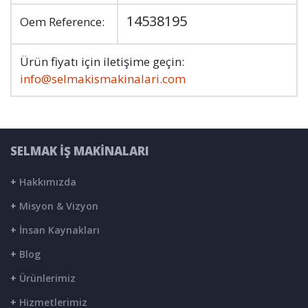
14538195
Oem Reference:
Ürün fiyatı için iletişime geçin:
info@selmakismakinalari.com
SELMAK İŞ MAKİNALARI
+
Hakkımızda
+
Misyon & Vizyon
+
İnsan Kaynakları
+
Blog
+
Ürünlerimiz
+
Hizmetlerimiz