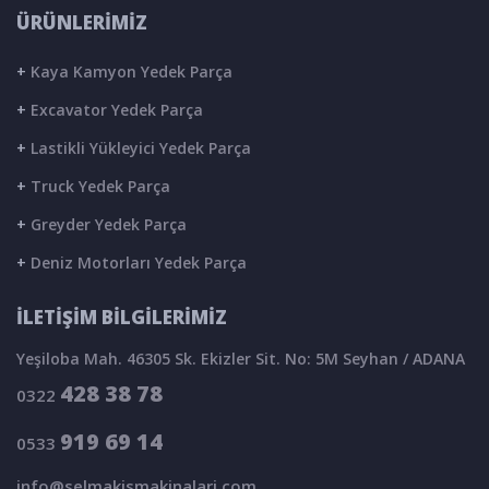
ÜRÜNLERİMİZ
+
Kaya Kamyon Yedek Parça
+
Excavator Yedek Parça
+
Lastikli Yükleyici Yedek Parça
+
Truck Yedek Parça
+
Greyder Yedek Parça
+
Deniz Motorları Yedek Parça
İLETİŞİM BİLGİLERİMİZ
Yeşiloba Mah. 46305 Sk. Ekizler Sit. No: 5M Seyhan / ADANA
428 38 78
0322
919 69 14
0533
info@selmakismakinalari.com