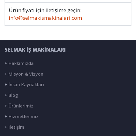
Ürün fiyatı için iletişime geçin:
info@selmakismakinalari.com
SELMAK İŞ MAKİNALARI
+
Hakkımızda
+
Misyon & Vizyon
+
İnsan Kaynakları
+
Blog
+
Ürünlerimiz
+
Hizmetlerimiz
+
İletişim