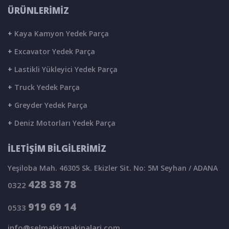
ÜRÜNLERİMİZ
+
Kaya Kamyon Yedek Parça
+
Excavator Yedek Parça
+
Lastikli Yükleyici Yedek Parça
+
Truck Yedek Parça
+
Greyder Yedek Parça
+
Deniz Motorları Yedek Parça
İLETİŞİM BİLGİLERİMİZ
Yeşiloba Mah. 46305 Sk. Ekizler Sit. No: 5M Seyhan / ADANA
428 38 78
0322
919 69 14
0533
info@selmakismakinalari.com