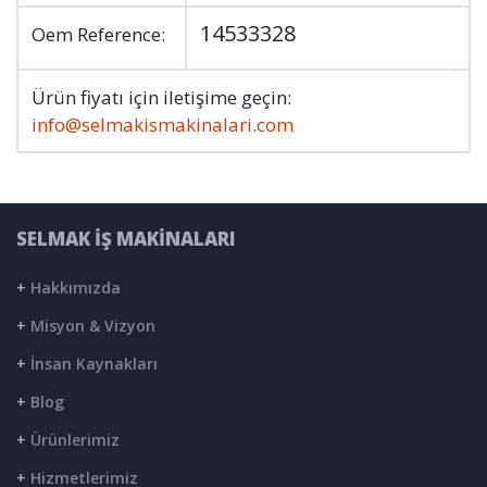
14533328
Oem Reference:
Ürün fiyatı için iletişime geçin:
info@selmakismakinalari.com
SELMAK İŞ MAKİNALARI
+
Hakkımızda
+
Misyon & Vizyon
+
İnsan Kaynakları
+
Blog
+
Ürünlerimiz
+
Hizmetlerimiz