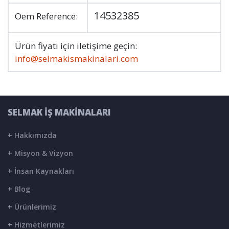
14532385
Oem Reference:
Ürün fiyatı için iletişime geçin:
info@selmakismakinalari.com
SELMAK İŞ MAKİNALARI
+
Hakkımızda
+
Misyon & Vizyon
+
İnsan Kaynakları
+
Blog
+
Ürünlerimiz
+
Hizmetlerimiz