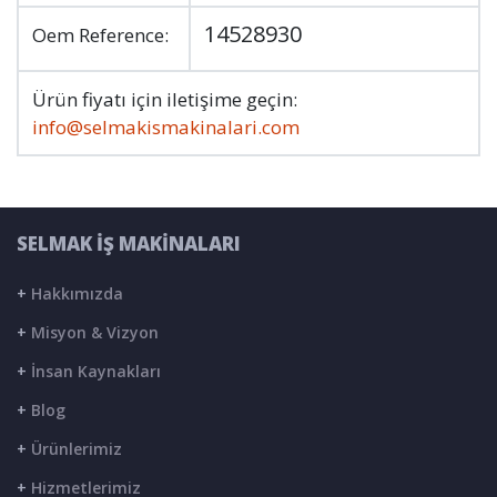
14528930
Oem Reference:
Ürün fiyatı için iletişime geçin:
info@selmakismakinalari.com
SELMAK İŞ MAKİNALARI
+
Hakkımızda
+
Misyon & Vizyon
+
İnsan Kaynakları
+
Blog
+
Ürünlerimiz
+
Hizmetlerimiz