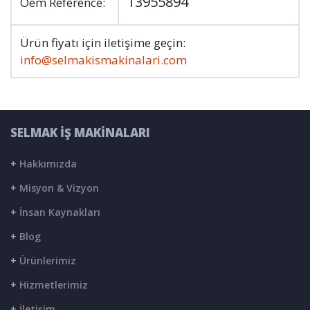
13955894
Oem Reference:
Ürün fiyatı için iletişime geçin:
info@selmakismakinalari.com
SELMAK İŞ MAKİNALARI
+
Hakkımızda
+
Misyon & Vizyon
+
İnsan Kaynakları
+
Blog
+
Ürünlerimiz
+
Hizmetlerimiz
+
İletişim