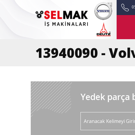
0
13940090 - Vol
Yedek parça b