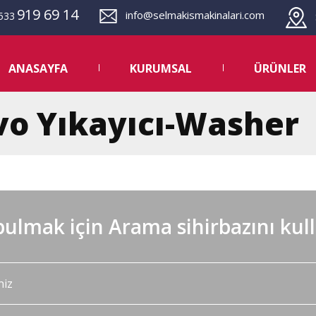
919 69 14
info@selmakismakinalari.com
533
S
ANASAYFA
KURUMSAL
ÜRÜNLER
vo Yıkayıcı-Washer
ulmak için Arama sihirbazını kul