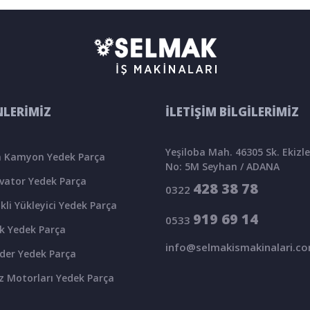
LERİMİZ
İLETİŞİM BİLGİLERİMİZ
Yeşiloba Mah. 46305 Sk. Ekizler
 Kamyon Yedek Parça
No: 5M Seyhan / ADANA
vator Yedek Parça
428 38 78
0322
kli Yükleyici Yedek Parça
919 69 14
0533
k Yedek Parça
info@selmakismakinalari.c
der Yedek Parça
z Motorları Yedek Parça