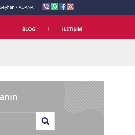
eyhan / ADANA
BLOG
İLETİŞİM
lanın