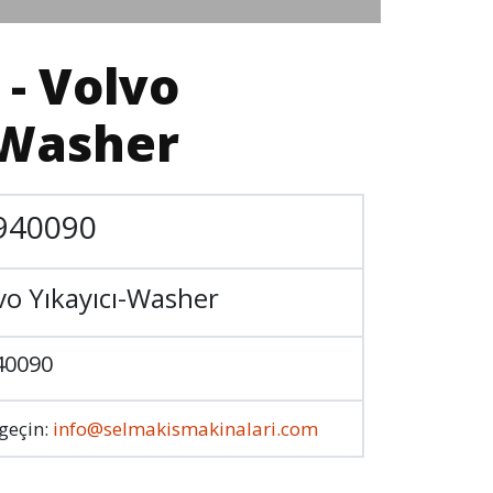
 - Volvo
-Washer
940090
vo Yıkayıcı-Washer
40090
 geçin:
info@selmakismakinalari.com