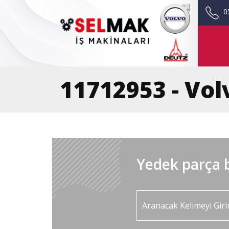
0
11712953 - Volv
Yedek parça b