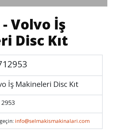
- Volvo İş
i Disc Kıt
712953
vo İş Makineleri Disc Kıt
12953
 geçin:
info@selmakismakinalari.com