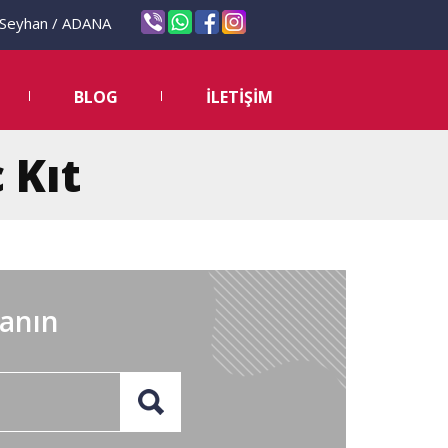
eyhan / ADANA
BLOG
İLETİŞİM
 Kıt
lanın