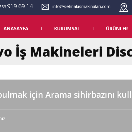
919 69 14
info@selmakismakinalari.com
533
S
ANASAYFA
KURUMSAL
ÜRÜNLER
o İş Makineleri Disc
ulmak için Arama sihirbazını kul