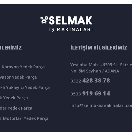
LERİMİZ
İLETİŞİM BİLGİLERİMİZ
Yeşiloba Mah. 46305 Sk. Ekizler
 Kamyon Yedek Parça
No: 5M Seyhan / ADANA
vator Yedek Parça
428 38 78
0322
kli Yükleyici Yedek Parça
919 69 14
0533
k Yedek Parça
info@selmakismakinalari.c
der Yedek Parça
z Motorları Yedek Parça