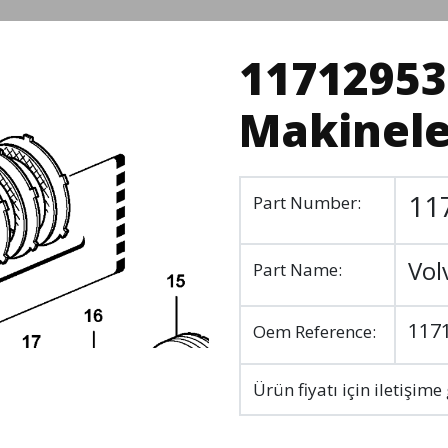
11712953 
Makineler
11
Part Number:
Vol
Part Name:
117
Oem Reference:
Ürün fiyatı için iletişime