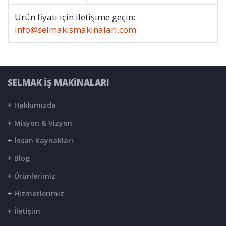
Ürün fiyatı için iletişime geçin:
info@selmakismakinalari.com
SELMAK İŞ MAKİNALARI
+
Hakkımızda
+
Misyon & Vizyon
+
İnsan Kaynakları
+
Blog
+
Ürünlerimiz
+
Hizmetlerimiz
+
İletişim