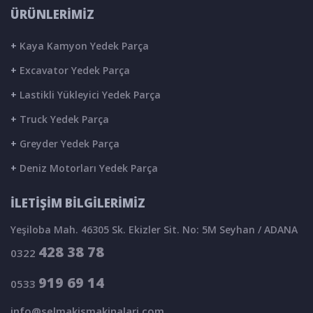
ÜRÜNLERİMİZ
+
Kaya Kamyon Yedek Parça
+
Excavator Yedek Parça
+
Lastikli Yükleyici Yedek Parça
+
Truck Yedek Parça
+
Greyder Yedek Parça
+
Deniz Motorları Yedek Parça
İLETİŞİM BİLGİLERİMİZ
Yeşiloba Mah. 46305 Sk. Ekizler Sit. No: 5M Seyhan / ADANA
428 38 78
0322
919 69 14
0533
info@selmakismakinalari.com