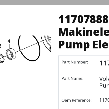
11707888 
Makinele
Pump El
11
Part Number:
Vol
Part Name:
Pu
117
Oem Reference: