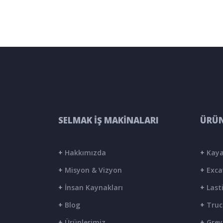
SELMAK İŞ MAKİNALARI
ÜRÜN
+
Hakkımızda
+
Kaya
+
Misyon & Vizyon
+
Exca
+
İnsan Kaynakları
+
Lasti
+
Blog
+
Truc
+
Ürünlerimiz
+
Grey