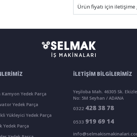
Ürün fiyatı için iletişime
LERİMİZ
İLETİŞİM BİLGİLERİMİZ
Yeşiloba Mah. 46305 Sk. Ekizler
 Kamyon Yedek Parça
No: 5M Seyhan / ADANA
vator Yedek Parça
428 38 78
0322
kli Yükleyici Yedek Parça
919 69 14
0533
k Yedek Parça
info@selmakismakinalari.c
der Yedek Parça