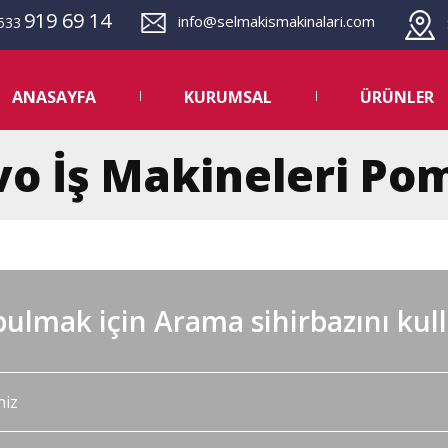
919 69 14
info@selmakismakinalari.com
533
S
ANASAYFA
KURUMSAL
ÜRÜNLER
lvo İş Makineleri P
ulmak için Arama sihirbazını kul