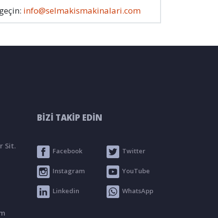
 geçin:
info@selmakismakinalari.com
BİZİ TAKİP EDİN
 Sit.
Facebook
Twitter
Instagram
YouTube
Linkedin
WhatsApp
om