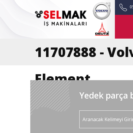
0
11707888 - Vo
Element
Yedek parça b