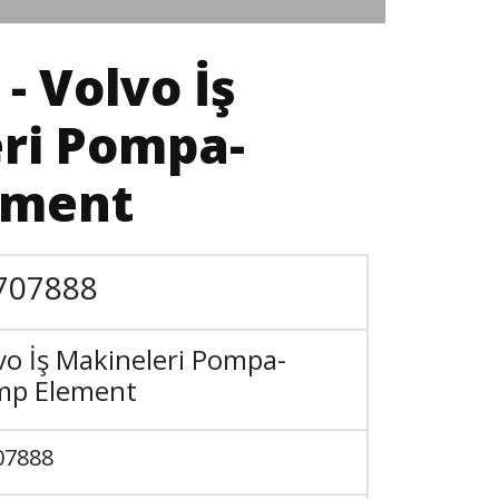
- Volvo İş
ri Pompa-
ement
707888
vo İş Makineleri Pompa-
mp Element
07888