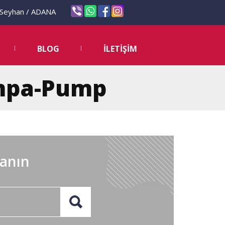
eyhan / ADANA
BLOG
İLETİŞİM
ompa-Pump
lanın