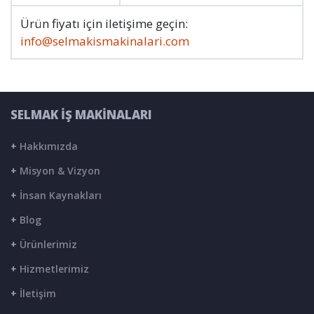
Ürün fiyatı için iletişime geçin:
info@selmakismakinalari.com
SELMAK İŞ MAKİNALARI
+
Hakkımızda
+
Misyon & Vizyon
+
İnsan Kaynakları
+
Blog
+
Ürünlerimiz
+
Hizmetlerimiz
+
İletişim