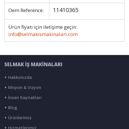
11410365
Oem Reference:
Ürün fiyatı için iletişime geçin:
info@selmakismakinalari.com
SELMAK İŞ MAKİNALARI
+
Hakkımızda
+
Misyon & Vizyon
+
İnsan Kaynakları
+
Blog
+
Ürünlerimiz
+
Hizmetlerimiz