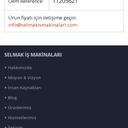
11205621
Oem Reference:
Ürün fiyatı için iletişime geçin:
info@selmakismakinalari.com
SELMAK İŞ MAKİNALARI
+
Hakkımızda
+
Misyon & Vizyon
+
İnsan Kaynakları
+
Blog
+
Ürünlerimiz
+
Hizmetlerimiz
+
İletişim