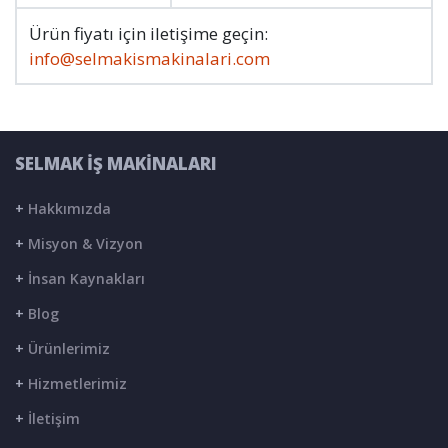
Ürün fiyatı için iletişime geçin:
info@selmakismakinalari.com
SELMAK İŞ MAKİNALARI
+
Hakkımızda
+
Misyon & Vizyon
+
İnsan Kaynakları
+
Blog
+
Ürünlerimiz
+
Hizmetlerimiz
+
İletişim