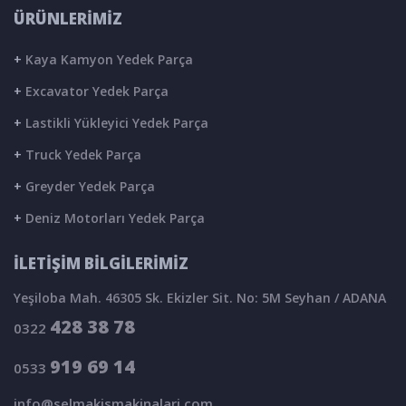
ÜRÜNLERİMİZ
+
Kaya Kamyon Yedek Parça
+
Excavator Yedek Parça
+
Lastikli Yükleyici Yedek Parça
+
Truck Yedek Parça
+
Greyder Yedek Parça
+
Deniz Motorları Yedek Parça
İLETİŞİM BİLGİLERİMİZ
Yeşiloba Mah. 46305 Sk. Ekizler Sit. No: 5M Seyhan / ADANA
428 38 78
0322
919 69 14
0533
info@selmakismakinalari.com