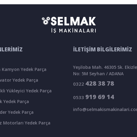
LERİMİZ
İLETİŞİM BİLGİLERİMİZ
Yeşiloba Mah. 46305 Sk. Ekizler
 Kamyon Yedek Parça
No: 5M Seyhan / ADANA
vator Yedek Parça
428 38 78
0322
kli Yükleyici Yedek Parça
919 69 14
0533
k Yedek Parça
info@selmakismakinalari.c
der Yedek Parça
z Motorları Yedek Parça