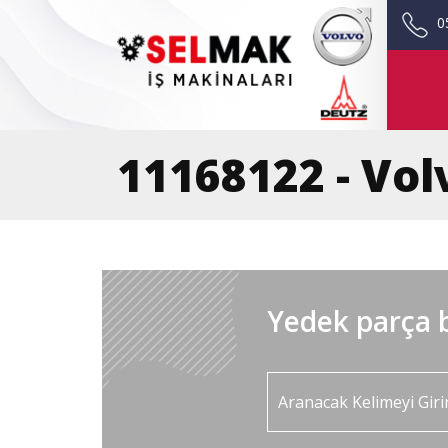
0
11168122 - Vol
Yedek parça b