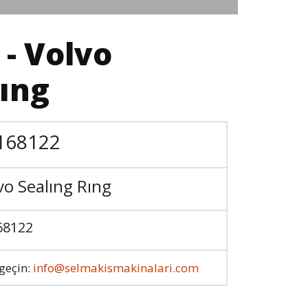
 - Volvo
Rıng
168122
vo Sealıng Rıng
68122
 geçin:
info@selmakismakinalari.com