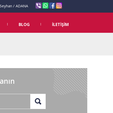
eyhan / ADANA
BLOG
İLETİŞİM
lanın