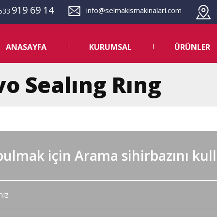
919 69 14
info@selmakismakinalari.com
533
S
ANASAYFA
KURUMSAL
ÜRÜNLER
vo Sealıng Rıng
ulmak için Arama sihirbazını kul