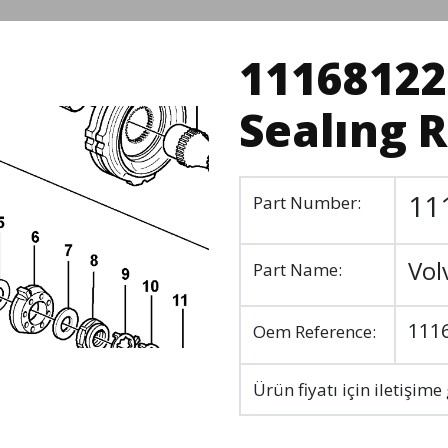
11168122
Sealıng 
11
Part Number:
Vol
Part Name:
111
Oem Reference:
Ürün fiyatı için iletişime