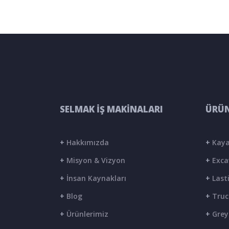
SELMAK İŞ MAKİNALARI
ÜRÜN
+
Hakkımızda
+
Kaya
+
Misyon & Vizyon
+
Exca
+
İnsan Kaynakları
+
Lasti
+
Blog
+
Truc
+
Ürünlerimiz
+
Grey