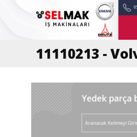
0
11110213 - Vol
Yedek parça b