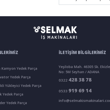
LERİMİZ
İLETİŞİM BİLGİLERİMİZ
Yeşiloba Mah. 46305 Sk. Ekizler
 Kamyon Yedek Parça
No: 5M Seyhan / ADANA
vator Yedek Parça
428 38 78
0322
kli Yükleyici Yedek Parça
919 69 14
0533
k Yedek Parça
info@selmakismakinalari.c
der Yedek Parça