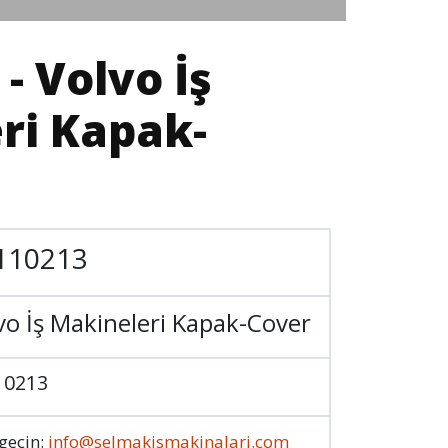
- Volvo İş
ri Kapak-
110213
vo İş Makineleri Kapak-Cover
10213
 geçin:
info@selmakismakinalari.com