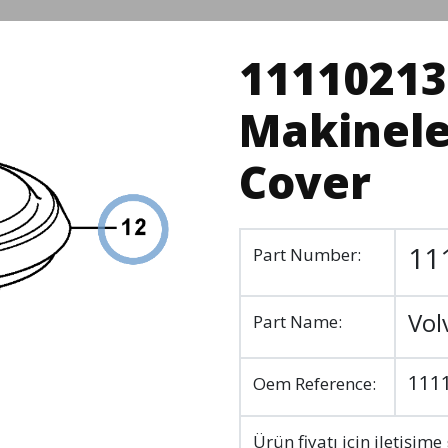
11110213 
Makinele
Cover
11
Part Number:
Vol
Part Name:
111
Oem Reference:
Ürün fiyatı için iletişime