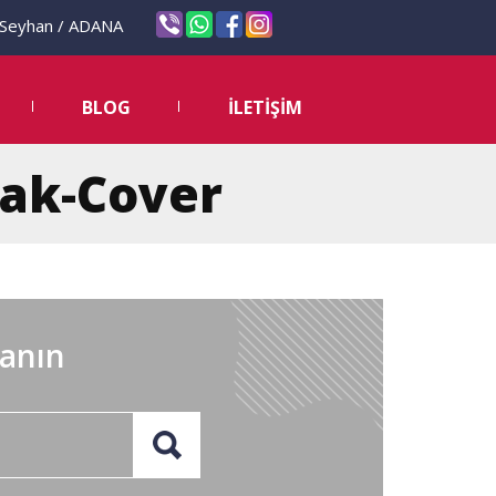
eyhan / ADANA
BLOG
İLETİŞİM
pak-Cover
lanın