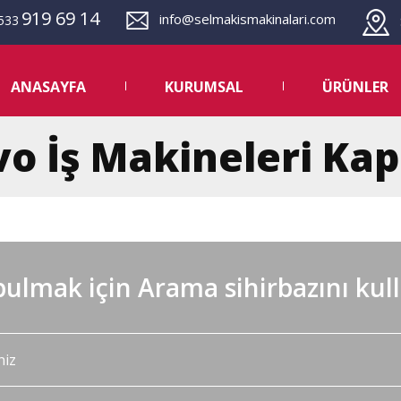
919 69 14
info@selmakismakinalari.com
533
S
ANASAYFA
KURUMSAL
ÜRÜNLER
vo İş Makineleri Ka
ulmak için Arama sihirbazını kul