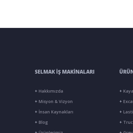
SELMAK İŞ MAKİNALARI
ÜRÜN
+
Hakkımızda
+
Kaya
+
Misyon & Vizyon
+
Exca
+
İnsan Kaynakları
+
Lasti
+
Blog
+
Truc
+
Ürünlerimiz
+
Grey