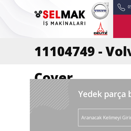
0
11104749 - Vo
Cover
Yedek parça b