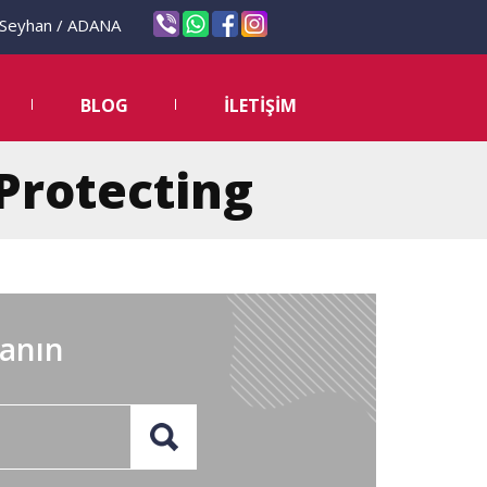
eyhan / ADANA
BLOG
İLETİŞİM
Protecting
lanın