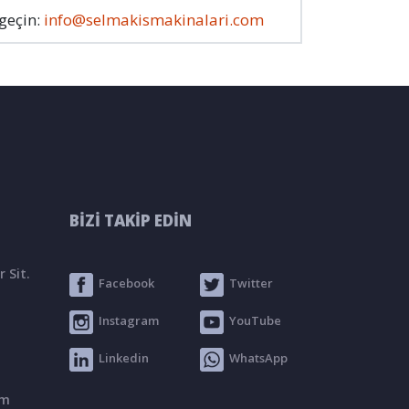
 geçin:
info@selmakismakinalari.com
BİZİ TAKİP EDİN
 Sit.
Facebook
Twitter
Instagram
YouTube
Linkedin
WhatsApp
om