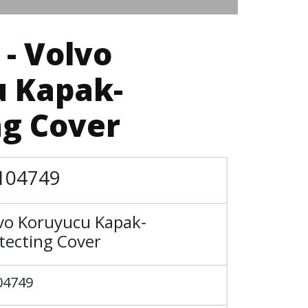
 - Volvo
 Kapak-
ng Cover
104749
vo Koruyucu Kapak-
tecting Cover
04749