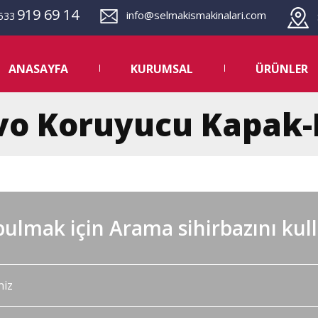
919 69 14
info@selmakismakinalari.com
533
S
ANASAYFA
KURUMSAL
ÜRÜNLER
lvo Koruyucu Kapak-
ulmak için Arama sihirbazını kul