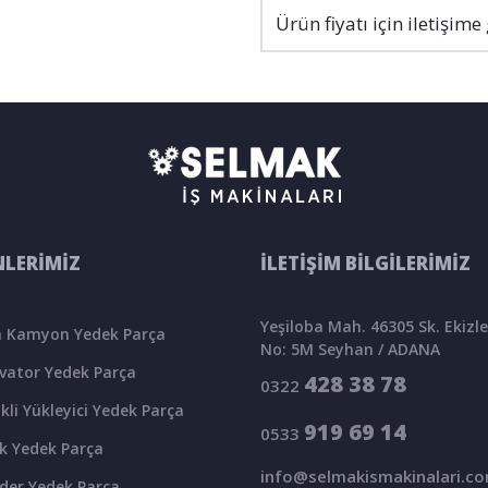
Ürün fiyatı için iletişime
LERİMİZ
İLETİŞİM BİLGİLERİMİZ
Yeşiloba Mah. 46305 Sk. Ekizler
 Kamyon Yedek Parça
No: 5M Seyhan / ADANA
vator Yedek Parça
428 38 78
0322
kli Yükleyici Yedek Parça
919 69 14
0533
k Yedek Parça
info@selmakismakinalari.c
der Yedek Parça