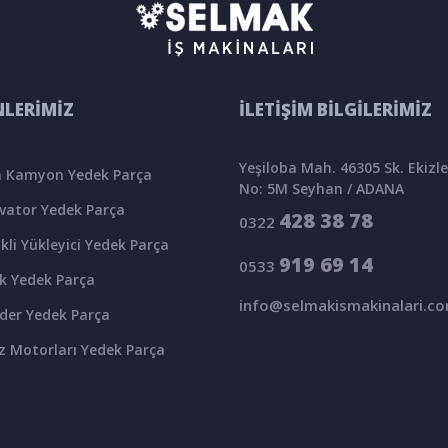
LERİMİZ
İLETİŞİM BİLGİLERİMİZ
Yeşiloba Mah. 46305 Sk. Ekizler
 Kamyon Yedek Parça
No: 5M Seyhan / ADANA
vator Yedek Parça
428 38 78
0322
kli Yükleyici Yedek Parça
919 69 14
0533
k Yedek Parça
info@selmakismakinalari.c
der Yedek Parça
z Motorları Yedek Parça