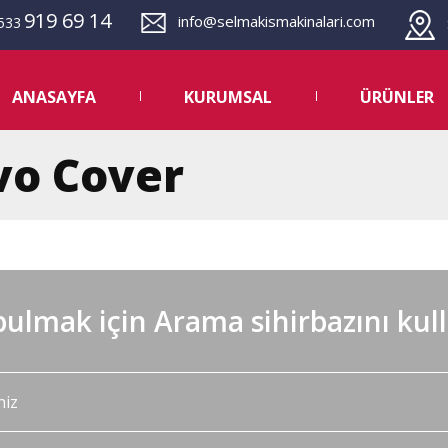
919 69 14
info@selmakismakinalari.com
533
S
ANASAYFA
KURUMSAL
ÜRÜNLER
vo Cover
ulmak için Arama sihirbazını kul