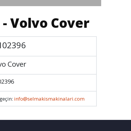
 - Volvo Cover
102396
vo Cover
02396
 geçin:
info@selmakismakinalari.com