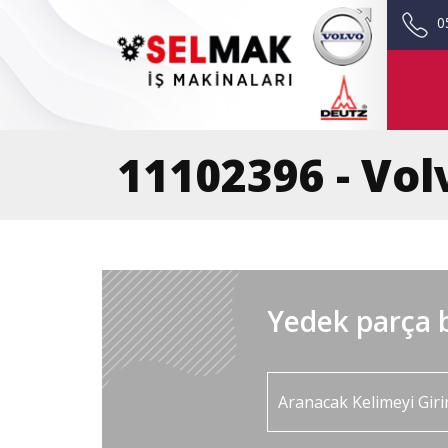
0
11102396 - Vol
Yedek parça b