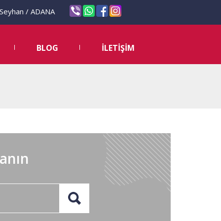
eyhan / ADANA
BLOG
İLETİŞİM
lanın