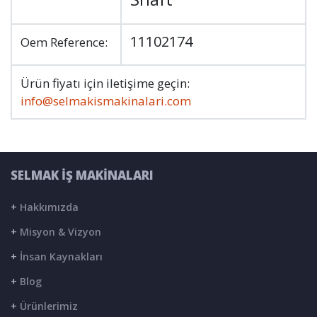
11102174
Oem Reference:
Ürün fiyatı için iletişime geçin:
info@selmakismakinalari.com
SELMAK İŞ MAKİNALARI
+
Hakkımızda
+
Misyon & Vizyon
+
İnsan Kaynakları
+
Blog
+
Ürünlerimiz