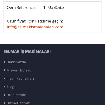
11039585
Oem Reference:
Ürün fiyatı için iletişime geçin:
info@selmakismakinalari.com
SELMAK İŞ MAKİNALARI
+
Hakkımızda
+
Misyon & Vizyon
+
İnsan Kaynakları
+
Blog
+
Ürünlerimiz
+
Hizmetlerimiz