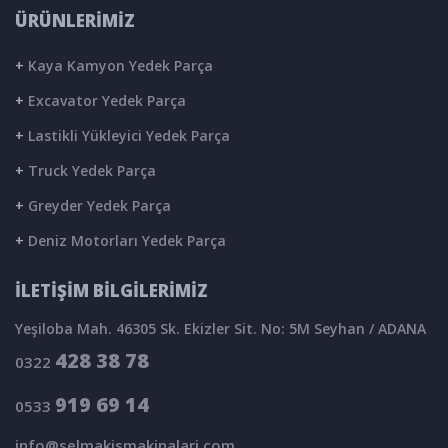
ÜRÜNLERİMİZ
+
Kaya Kamyon Yedek Parça
+
Excavator Yedek Parça
+
Lastikli Yükleyici Yedek Parça
+
Truck Yedek Parça
+
Greyder Yedek Parça
+
Deniz Motorları Yedek Parça
İLETİŞİM BİLGİLERİMİZ
Yeşiloba Mah. 46305 Sk. Ekizler Sit. No: 5M Seyhan / ADANA
428 38 78
0322
919 69 14
0533
info@selmakismakinalari.com