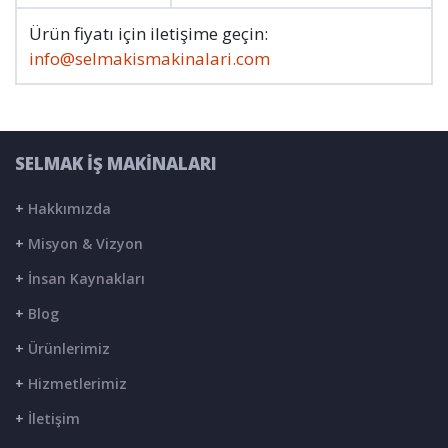
Ürün fiyatı için iletişime geçin:
info@selmakismakinalari.com
SELMAK İŞ MAKİNALARI
+
Hakkımızda
+
Misyon & Vizyon
+
İnsan Kaynakları
+
Blog
+
Ürünlerimiz
+
Hizmetlerimiz
+
İletişim