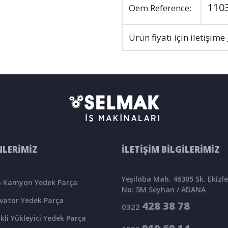
110
Oem Reference:
Ürün fiyatı için iletişime
LERİMİZ
İLETİŞİM BİLGİLERİMİZ
Yeşiloba Mah. 46305 Sk. Ekizler
 Kamyon Yedek Parça
No: 5M Seyhan / ADANA
vator Yedek Parça
428 38 78
0322
kli Yükleyici Yedek Parça