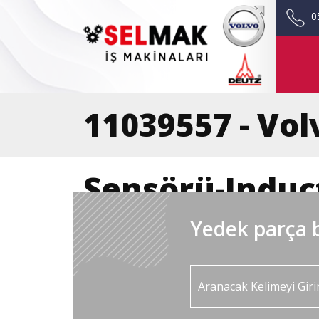
0
11039557 - Vol
Sensörü-Induc
Yedek parça b