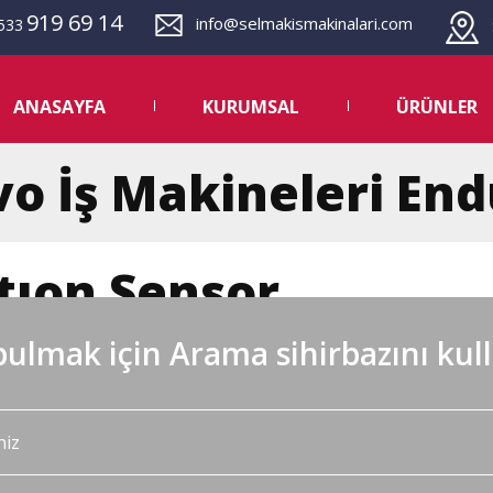
919 69 14
info@selmakismakinalari.com
533
S
ANASAYFA
KURUMSAL
ÜRÜNLER
vo İş Makineleri En
tıon Sensor
ulmak için Arama sihirbazını kul