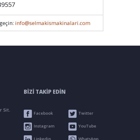
39557
 geçin:
info@selmakismakinalari.com
BİZİ TAKİP EDİN
 Sit.
Facebook
Twitter
Instagram
YouTube
Linkedin
WhatsApp