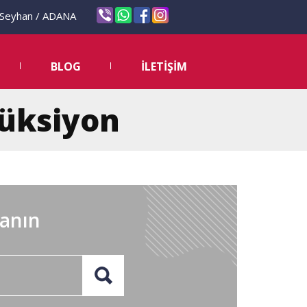
eyhan / ADANA
BLOG
İLETİŞİM
düksiyon
lanın