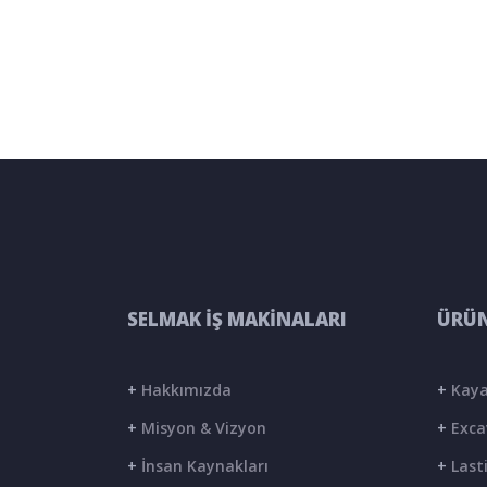
SELMAK İŞ MAKİNALARI
ÜRÜN
+
Hakkımızda
+
Kaya
+
Misyon & Vizyon
+
Exca
+
İnsan Kaynakları
+
Lasti