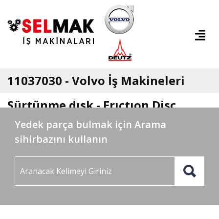
11037030 - Volvo İş Makineleri
Sürtünme dısk - Frıctıon Disc
Yedek parça bulmak için Arama
sihirbazını kullanın