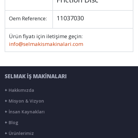
11037030
Oem Reference:
Ürün fiyatı için iletişime geçin:
info@selmakismakinalari.com
SELMAK İŞ MAKİNALARI
+
Hakkımızda
+
Misyon & Vizyon
+
İnsan Kaynakları
+
Blog
+
Ürünlerimiz