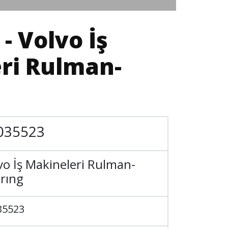
- Volvo İş
ri Rulman-
035523
vo İş Makineleri Rulman-
rıng
35523