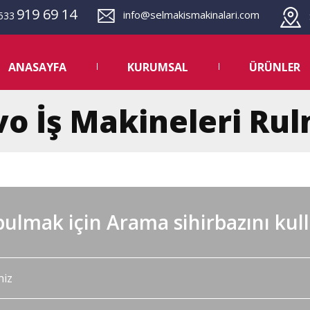
919 69 14
info@selmakismakinalari.com
533
S
ANASAYFA
KURUMSAL
ÜRÜNLER
vo İş Makineleri Ru
ulmak için Arama sihirbazını kul