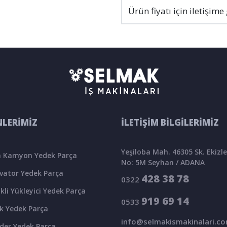
Ürün fiyatı için iletişime
LERİMİZ
İLETİŞİM BİLGİLERİMİZ
Yeşiloba Mah. 46305 Sk. Ekizler
 Kamyon Yedek Parça
No: 5M Seyhan / ADANA
vator Yedek Parça
428 38 78
0322
kli Yükleyici Yedek Parça
919 69 14
0533
k Yedek Parça
info@selmakismakinalari.c
der Yedek Parça