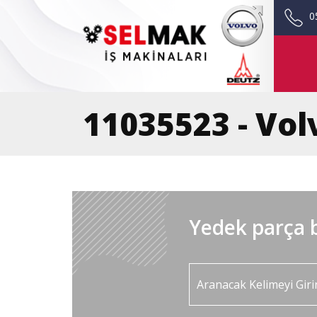
0
11035523 - Vol
Yedek parça b