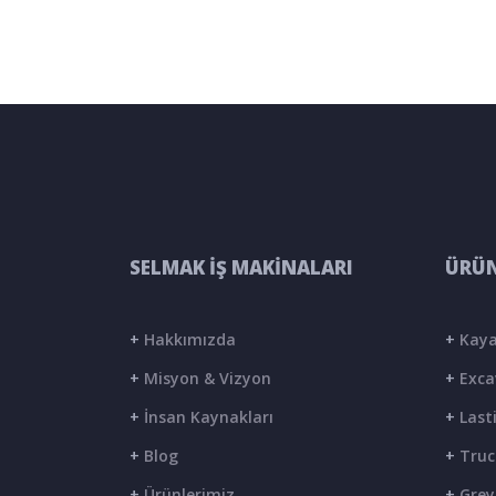
SELMAK İŞ MAKİNALARI
ÜRÜN
+
Hakkımızda
+
Kaya
+
Misyon & Vizyon
+
Exca
+
İnsan Kaynakları
+
Lasti
+
Blog
+
Truc
+
Ürünlerimiz
+
Grey