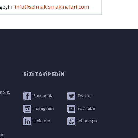
 geçin:
info@selmakismakinalari.com
BİZİ TAKİP EDİN
 Sit.
Facebook
Twitter
Instagram
YouTube
Linkedin
WhatsApp
om