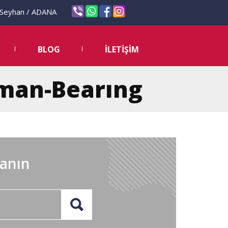
eyhan / ADANA
BLOG
İLETİŞİM
lman-Bearıng
lanın