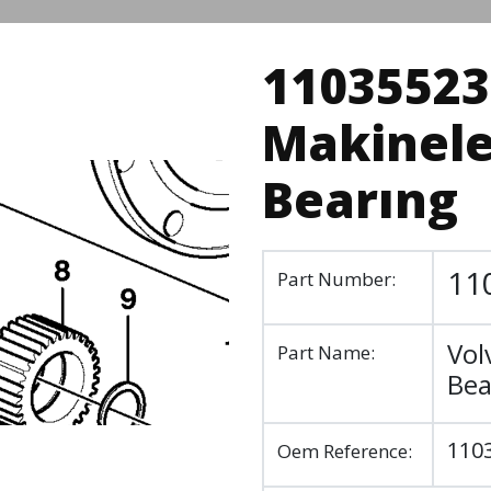
11035523 
Makinele
Bearıng
11
Part Number:
Vol
Part Name:
Bea
110
Oem Reference: