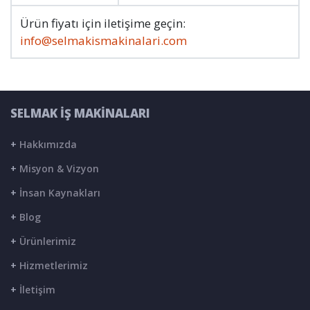
Ürün fiyatı için iletişime geçin:
info@selmakismakinalari.com
SELMAK İŞ MAKİNALARI
+
Hakkımızda
+
Misyon & Vizyon
+
İnsan Kaynakları
+
Blog
+
Ürünlerimiz
+
Hizmetlerimiz
+
İletişim