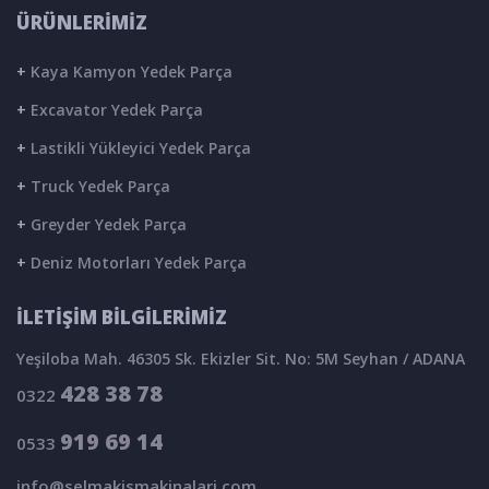
ÜRÜNLERİMİZ
+
Kaya Kamyon Yedek Parça
+
Excavator Yedek Parça
+
Lastikli Yükleyici Yedek Parça
+
Truck Yedek Parça
+
Greyder Yedek Parça
+
Deniz Motorları Yedek Parça
İLETİŞİM BİLGİLERİMİZ
Yeşiloba Mah. 46305 Sk. Ekizler Sit. No: 5M Seyhan / ADANA
428 38 78
0322
919 69 14
0533
info@selmakismakinalari.com