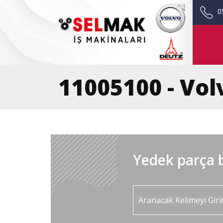
0
11005100 - Vol
Yedek parça b