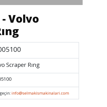
 - Volvo
Rıng
005100
vo Scraper Rıng
05100
 geçin:
info@selmakismakinalari.com