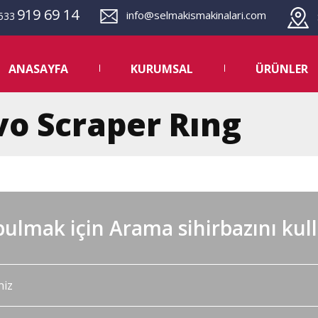
919 69 14
info@selmakismakinalari.com
533
S
ANASAYFA
KURUMSAL
ÜRÜNLER
vo Scraper Rıng
ulmak için Arama sihirbazını kul