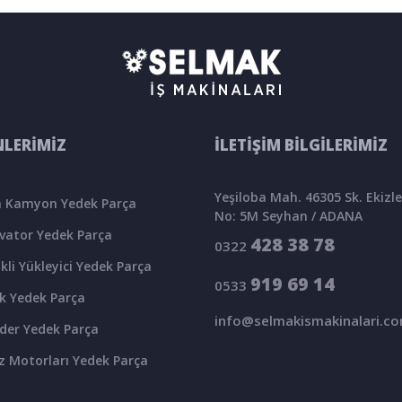
LERİMİZ
İLETİŞİM BİLGİLERİMİZ
Yeşiloba Mah. 46305 Sk. Ekizler
 Kamyon Yedek Parça
No: 5M Seyhan / ADANA
vator Yedek Parça
428 38 78
0322
kli Yükleyici Yedek Parça
919 69 14
0533
k Yedek Parça
info@selmakismakinalari.c
der Yedek Parça
z Motorları Yedek Parça