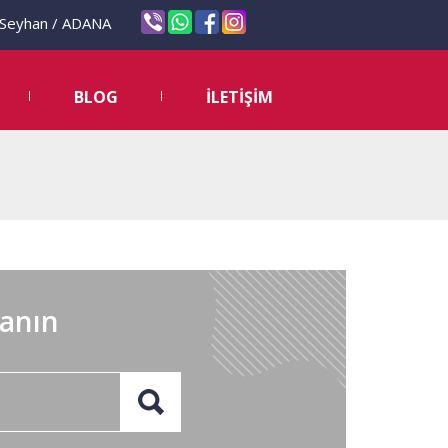
eyhan / ADANA
BLOG
İLETİŞİM
lanın